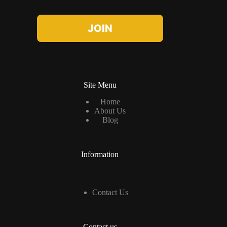
m
a
i
l
JOIN
*
Site Menu
Home
About Us
Blog
Information
Contact Us
Contact us