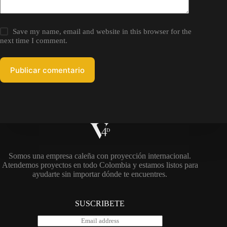
Save my name, email and website in this browser for the
next time I comment.
Publicar comentario
Somos una empresa caleña con proyección internacional.
Atendemos proyectos en todo Colombia y estamos listos para
ayudarte sin importar dónde te encuentres.
SUSCRIBETE
E