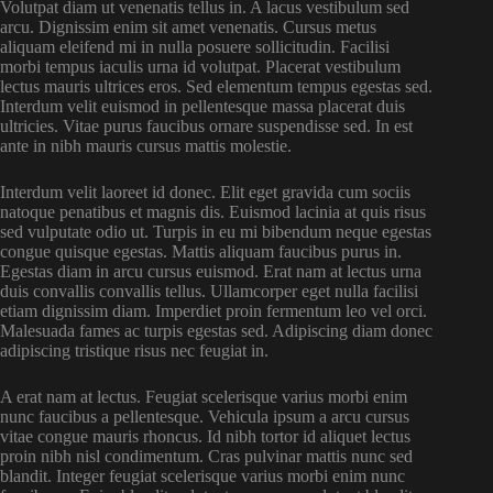
Volutpat diam ut venenatis tellus in. A lacus vestibulum sed
arcu. Dignissim enim sit amet venenatis. Cursus metus
aliquam eleifend mi in nulla posuere sollicitudin. Facilisi
morbi tempus iaculis urna id volutpat. Placerat vestibulum
lectus mauris ultrices eros. Sed elementum tempus egestas sed.
Interdum velit euismod in pellentesque massa placerat duis
ultricies. Vitae purus faucibus ornare suspendisse sed. In est
ante in nibh mauris cursus mattis molestie.
Interdum velit laoreet id donec. Elit eget gravida cum sociis
natoque penatibus et magnis dis. Euismod lacinia at quis risus
sed vulputate odio ut. Turpis in eu mi bibendum neque egestas
congue quisque egestas. Mattis aliquam faucibus purus in.
Egestas diam in arcu cursus euismod. Erat nam at lectus urna
duis convallis convallis tellus. Ullamcorper eget nulla facilisi
etiam dignissim diam. Imperdiet proin fermentum leo vel orci.
Malesuada fames ac turpis egestas sed. Adipiscing diam donec
adipiscing tristique risus nec feugiat in.
A erat nam at lectus. Feugiat scelerisque varius morbi enim
nunc faucibus a pellentesque. Vehicula ipsum a arcu cursus
vitae congue mauris rhoncus. Id nibh tortor id aliquet lectus
proin nibh nisl condimentum. Cras pulvinar mattis nunc sed
blandit. Integer feugiat scelerisque varius morbi enim nunc