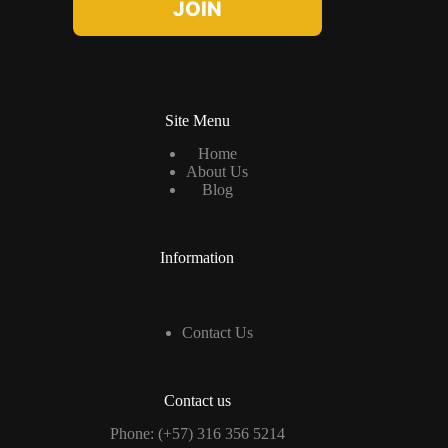
l
JOIN
*
Site Menu
Home
About Us
Blog
Information
Contact Us
Contact us
Phone: (+57) 316 356 5214