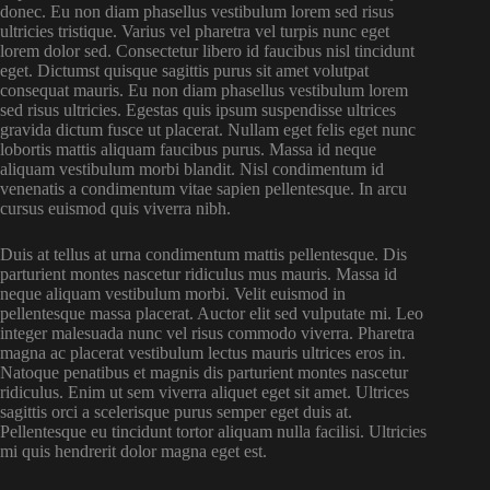
donec. Eu non diam phasellus vestibulum lorem sed risus
ultricies tristique. Varius vel pharetra vel turpis nunc eget
lorem dolor sed. Consectetur libero id faucibus nisl tincidunt
eget. Dictumst quisque sagittis purus sit amet volutpat
consequat mauris. Eu non diam phasellus vestibulum lorem
sed risus ultricies. Egestas quis ipsum suspendisse ultrices
gravida dictum fusce ut placerat. Nullam eget felis eget nunc
lobortis mattis aliquam faucibus purus. Massa id neque
aliquam vestibulum morbi blandit. Nisl condimentum id
venenatis a condimentum vitae sapien pellentesque. In arcu
cursus euismod quis viverra nibh.
Duis at tellus at urna condimentum mattis pellentesque. Dis
parturient montes nascetur ridiculus mus mauris. Massa id
neque aliquam vestibulum morbi. Velit euismod in
pellentesque massa placerat. Auctor elit sed vulputate mi. Leo
integer malesuada nunc vel risus commodo viverra. Pharetra
magna ac placerat vestibulum lectus mauris ultrices eros in.
Natoque penatibus et magnis dis parturient montes nascetur
ridiculus. Enim ut sem viverra aliquet eget sit amet. Ultrices
sagittis orci a scelerisque purus semper eget duis at.
Pellentesque eu tincidunt tortor aliquam nulla facilisi. Ultricies
mi quis hendrerit dolor magna eget est.