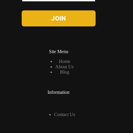
m
a
i
l
JOIN
*
Site Menu
Home
About Us
Blog
Information
Contact Us